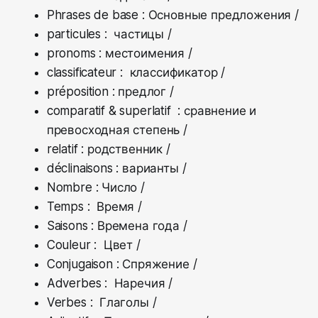
Phrases de base : Основные предложения /
particules : частицы /
pronoms : местоимения /
classificateur : классификатор /
préposition : предлог /
comparatif & superlatif : сравнение и
превосходная степень /
relatif : родственник /
déclinaisons : варианты /
Nombre : Число /
Temps : Время /
Saisons : Времена года /
Couleur : Цвет /
Conjugaison : Спряжение /
Adverbes : Наречия /
Verbes : Глаголы /