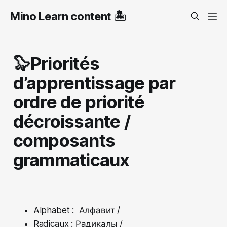
Mino Learn content 🏝️
🦭Priorités
d’apprentissage par
ordre de priorité
décroissante /
composants
grammaticaux
Alphabet : Алфавит /
Radicaux : Радикалы /