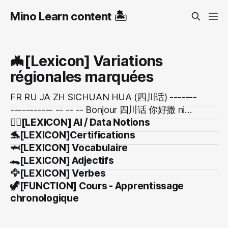
Mino Learn content 🏝️
🦇[Lexicon] Variations
régionales marquées
FR RU JA ZH SICHUAN HUA (四川话) -------
----------- -- -- -- Bonjour 四川话 你好撒 ni3
🐦‍🔥[LEXICON] AI / Data Notions
hao3 sa / 你好噻 ni3 hao3 se Ça va ? 四川话
🐬[LEXICON]Certifications
你爪子嘛？ni zhua zi ma / 你吃饭了没得 ni3
🦈[LEXICON] Vocabulaire
chi1 fan4 le mei2 de Comment ça va ? 四川话
🐊[LEXICON] Adjectifs
啷个样 lang2 ge4 yang4 Je vois / j’ai ccompris
🦅[LEXICON] Verbes
四川话
🦖[FUNCTION] Cours - Apprentissage
chronologique