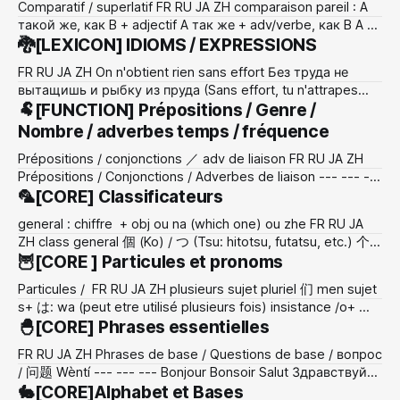
Comparatif / superlatif FR RU JA ZH comparaison pareil : A
работы (COD) travail / travaux Творительный : работой /
такой же, как B + adjectif A так же + adv/verbe, как B A は
работами avec le travail / avec les travaux Предложный :
B と 同じです (onaji desu) a 和 b 一样yi(2) yang(4)（
🐉[LEXICON] IDIOMS / EXPRESSIONS
работе / работах sur le travail
adj/adv） 一样yi(2) yang(4) the same 同时 tóngshí , at the
FR RU JA ZH On n'obtient rien sans effort Без труда не
same time comparaison
вытащишь и рыбку из пруда (Sans effort, tu n'attrapes
pas de poisson dans l'étang) L'amour est aveugle Любовь
🐏[FUNCTION] Prépositions / Genre /
зла, полюбишь и козла (L'amour est mauvais, tu peux
Nombre / adverbes temps / fréquence
aimer
Prépositions / conjonctions ／ adv de liaison FR RU JA ZH
Prépositions / Conjonctions / Adverbes de liaison --- --- ---
À К / В / НА (selon contexte) К (+ datif) = vers une
🦜[CORE] Classificateurs
personne / direction ("aller à quelqu’un") В (+ accusatif) =
general : chiffre + obj ou na (which one) ou zhe FR RU JA
vers un lieu fermé ("dans") НА (+ accusatif) = vers une
ZH class general 個 (Ko) / つ (Tsu: hitotsu, futatsu, etc.) 个
surface ou
(gè) class personne / enum ひとり（１） ふたり /
🦉[CORE ] Particules et pronoms
Chiffre（３et＋）+ 人 (nin) 个 (gè) class réservation
Particules / FR RU JA ZH plusieurs sujet pluriel 们 men sujet
personne 名 (méi) class âge 歳 ／才 (sai) 岁 (suì) class
s+ は: wa (peut etre utilisé plusieurs fois) insistance /o+ が:
personne polie
ga (sujet ou objet) COD / objet nom + を wo/o （peut pas
🐣[CORE] Phrases essentielles
etre utilisée plusieurs fois) de (appartenance) の：No
FR RU JA ZH Phrases de base / Questions de base / вопрос
(Appartenant à) marque question (intonation) か?： Ka 吗?
/ 问题 Wèntí --- --- --- Bonjour Bonsoir Salut Здравствуйте
(poli) Добрый вечер (bonsoir) Привет (informel) おはよう
🐇[CORE]Alphabet et Bases