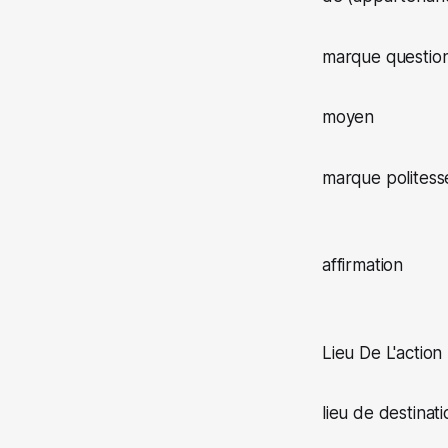
marque questio
moyen
marque politess
affirmation
Lieu De L'action
lieu de destinati