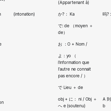
(Appartenant à)
n
(intonation)
か?： Ka
吗? :
で: de （moyen ＋
de）
e
お ：O + Nom /
よ：yo （
i'information que
l'autre ne connait
pas encore / ）
で Lieu ＋ de
obj + に： ni / Obj ＋
A 到 
on
へ e (soutenu)
b