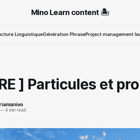
Mino Learn content 🏝️
ucture Linguistique
Génération Phrase
Project management le
E ] Particules et p
riamanivo
—
4 min read