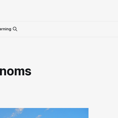
arning
ronoms