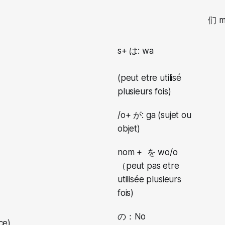
们 m
s+ は: wa
(peut etre utilisé
plusieurs fois)
/o+ が: ga (sujet ou
objet)
nom + を wo/o
（peut pas etre
utilisée plusieurs
fois)
の：No
ce)