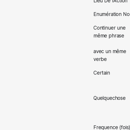
Lieu De l’Action
Enumération N
Continuer une
même phrase
avec un même
verbe
Certain
Quelquechose
Frequence (fois