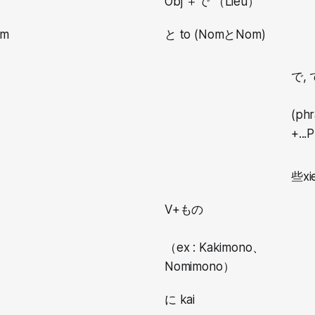
Obj ＋で （Lieu）
om
と to (NomとNom)
で, 
(ph
+...
些xie
V+もの
（ex : Kakimono、
Nomimono）
に kai
)