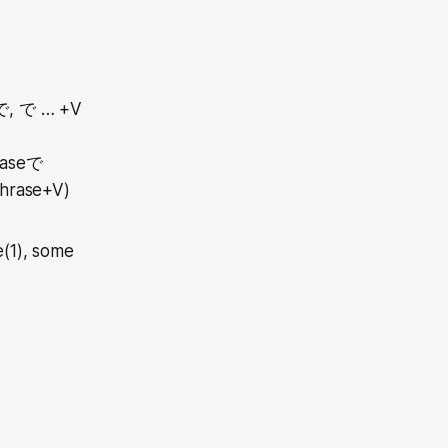
で, で … +V
raseで
Phrase+V)
(1), some