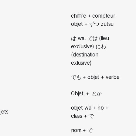
chiffre + compteur
objet + ずつ zutsu
は wa, では (lieu
exclusive) にわ
(destination
exlusive)
でも + objet + verbe
Objet ＋ とか
objet wa + nb +
jets
class + で
nom + で