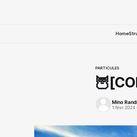
Home
Str
PARTICULES
🦉[COR
Mino Rand
1 févr. 2024