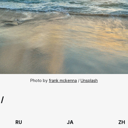
Photo by 
frank mckenna
 / 
Unsplash
 /
RU
JA
ZH